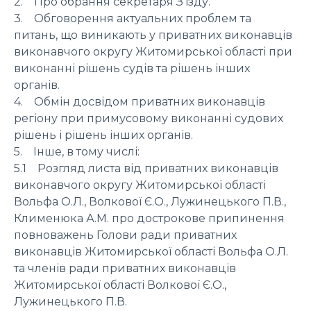
2. Про обрання секретаря З’їзду.
3. Обговорення актуальних проблем та
питань, що виникають у приватних виконавців
виконавчого округу Житомирської області при
виконанні рішень судів та рішень інших
органів.
4. Обмін досвідом приватних виконавців
регіону при примусовому виконанні судових
рішень і рішень інших органів.
5. Інше, в тому числі:
5.1 Розгляд листа від приватних виконавців
виконавчого округу Житомирської області
Вольфа О.Л., Волкової Є.О., Лужинецького П.В.,
Клименюка А.М. про дострокове припинення
повноважень Голови ради приватних
виконавців Житомирської області Вольфа О.Л.
та членів ради приватних виконавців
Житомирської області Волкової Є.О.,
Лужинецького П.В.