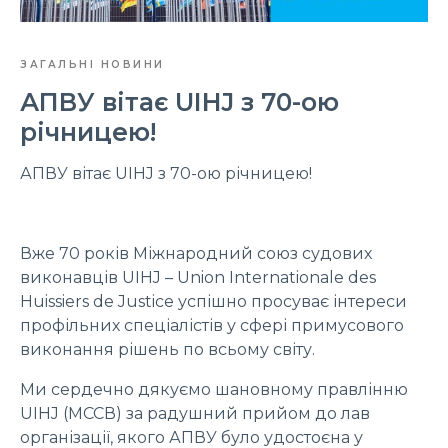
ЗАГАЛЬНІ НОВИНИ
АПВУ вітає UIHJ з 70-ою
річницею!
АПВУ вітає UIHJ з 70-ою річницею!
Вже 70 років Міжнародний союз судових
виконавців UIHJ – Union Internationale des
Huissiers de Justice успішно просуває інтереси
профільних спеціалістів у сфері примусового
виконання рішень по всьому світу.
Ми сердечно дякуємо шановному правлінню
UIHJ (МССВ) за радушний прийом до лав
організації, якого АПВУ було удостоєна у