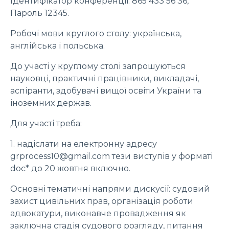
Ідентифікатор конференції: 865 433 56 36,
Пароль 12345.
Робочі мови круглого столу: українська,
англійська і польська.
До участі у круглому столі запрошуються
науковці, практичні працівники, викладачі,
аспіранти, здобувачі вищої освіти України та
іноземних держав.
Для участі треба:
1. надіслати на електронну адресу
grprocess10@gmail.com тези виступів у форматі
doc* до 20 жовтня включно.
Основні тематичні напрями дискусії: судовий
захист цивільних прав, організація роботи
адвокатури, виконавче провадження як
заключна стадія судового розгляду, питання