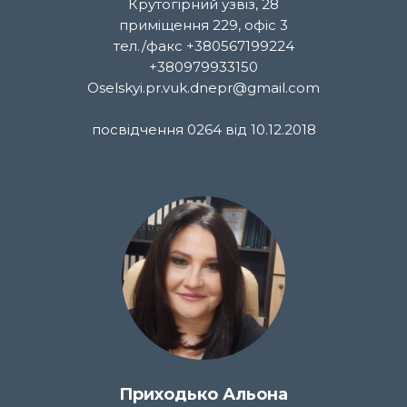
Крутогірний узвіз, 28
приміщення 229, офіс 3
тел./факс +380567199224
+380979933150
Oselskyi.pr.vuk.dnepr@gmail.com
посвідчення 0264 від 10.12.2018
Приходько Альона