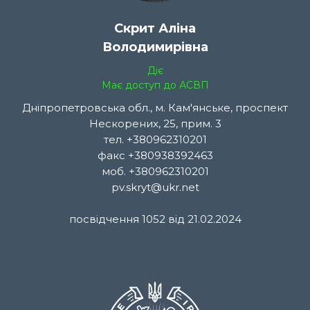
Скрит Аліна
Володимирівна
Діє
Має доступ до АСВП
Дніпропетровська обл., м. Кам'янське, проспект
Нескорених, 25, прим. 3
тел. +380962310201
факс +380938392463
моб. +380962310201
pv.skryt@ukr.net
посвідчення 1052 від 21.02.2024