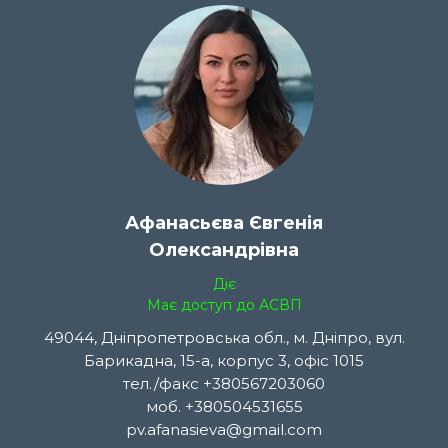
Афанасьєва Євгенія
Олександрівна
Діє
Має доступ до АСВП
49044, Дніпропетровська обл., м. Дніпро, вул.
Барикадна, 15-а, корпус 3, офіс 1015
тел./факс +380567203060
моб. +380504531655
pv.afanasieva@gmail.com