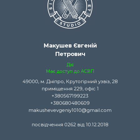
Макушев Євгеній
Петрович
Діє
Має доступ до АСВП
49000, м. Дніпро, Крутогірний узвіз, 28
приміщення 229, офіс 1
+380567199223
+380680480609
makushevevgeniy1010@gmail.com
посвідчення 0262 від 10.12.2018