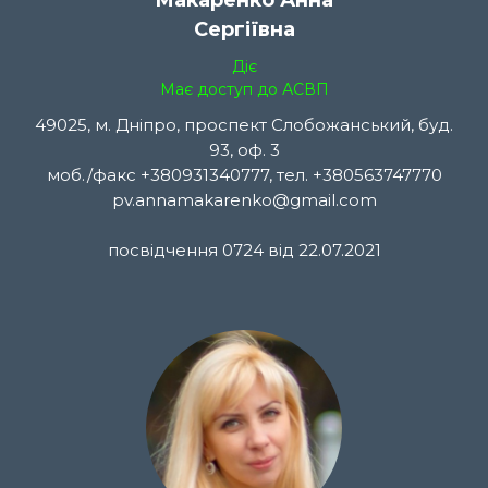
Макаренко Анна
Сергіївна
Діє
Має доступ до АСВП
49025, м. Дніпро, проспект Слобожанський, буд.
93, оф. 3
моб./факс +380931340777, тел. +380563747770
pv.annamakarenko@gmail.com
посвідчення 0724 від 22.07.2021