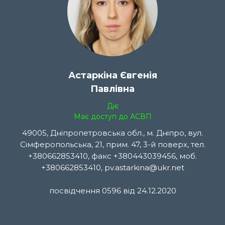
Астаркіна Євгенія
Павлівна
Діє
Має доступ до АСВП
49005, Дніпропетровська обл., м. Дніпро, вул.
Сімферопольська, 21, прим. 47, 3-й поверх, тел.
+380662853410, факс +380443039456, моб.
+380662853410, pv.astarkina@ukr.net
посвідчення 0596 від 24.12.2020