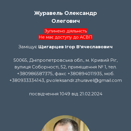
Журавель Олександр
Олегович
Зупинено діяльність
Не має доступу до АСВП
Заміщує
Щигарцев Ігор В'ячеславович
50065, Дніпропетровська обл., м. Кривий Ріг,
вулиця Соборності, 52, приміщення № 1, тел.
+380986587375, факс +380894011935, моб.
+380933334143, pv.oleksandr.zhuravel@gmail.com
посвідчення 1049 від 21.02.2024