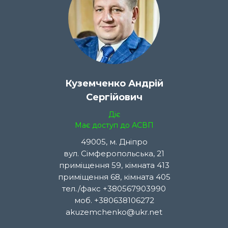
Куземченко Андрій
Сергійович
Діє
Має доступ до АСВП
49005, м. Дніпро
вул. Сімферопольська, 21
приміщення 59, кімната 413
приміщення 68, кімната 405
тел./факс +380567903990
моб. +380638106272
akuzemchenko@ukr.net