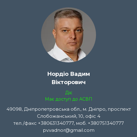
Нордіо Вадим
Вікторович
Діє
Має доступ до АСВП
49098, Дніпропетровська обл., м. Дніпро, проспект
Слобожанський, 10, офіс 4
тел./факс +380631340777, моб. +380751340777
pv.vadnor@gmail.com