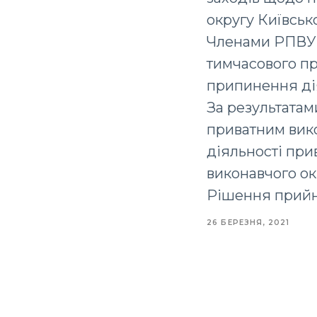
округу Київсько
Членами РПВУ 
тимчасового п
припинення дія
За результата
приватним вик
діяльності при
виконавчого окр
Рішення прийн
26 БЕРЕЗНЯ, 2021