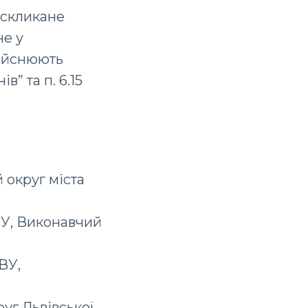
 скликане
не у
дійснюють
” та п. 6.15
 округ міста
ВУ, Виконавчий
ВУ,
уг Львівської