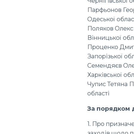
Чернігівської о
Парфьонов Гео
Одеської облас
Поляков Олекс
Вінницької обл
Проценко Дмит
Запорізької обл
Семендяєв Оле
Харківської обл
Чупис Тетяна П
області
За порядком 
1. Про признач
заходів щодо 