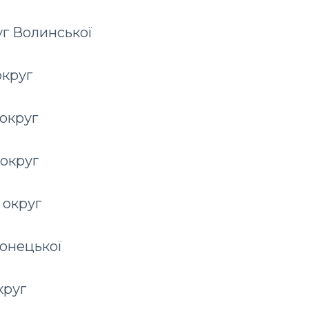
уг Волинської
округ
округ
округ
 округ
Донецької
круг