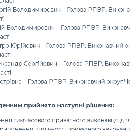
бласті
ргій Володимирович – Голова РПВР, Викона
ті
ій Володимирович – Голова РПВР, Виконавч
асті
ро Юрійович – Голова РПВР, Виконавчий о
асті
ксандр Сергійович – Голова РПВР, Виконав
асті
етрівна – Голова РПВР, Виконавчий округ Ч
денним прийнято наступні рішення:
ення тимчасового приватного виконавця дл
припинення діяльності приватного виконав