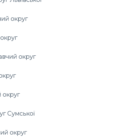
ий округ
 округ
авчий округ
округ
 округ
уг Сумської
чий округ