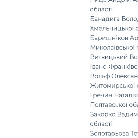
області
Банадига Воло
Хмельницької о
Баришніков Ар
Миколаївської 
Витвицький Во
Івано-Франківс
Вольф Олексан
Житомирської 
Гречин Наталі
Полтавської об
Закорко Вадим 
області
Золотарьова Те