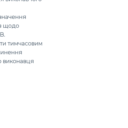
изначення
в щодо
В.
ити тимчасовим
пинення
го виконавця