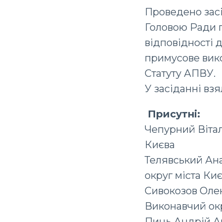
Проведено засі
Головою Ради п
відповідності д
примусове вико
Статуту АПВУ.
У засіданні вз
Присутні:
Чепурний Вітал
Києва
Телявський Ан
округ міста Ки
Сивокозов Оле
Виконавчий окр
Пиць Андрій Ан