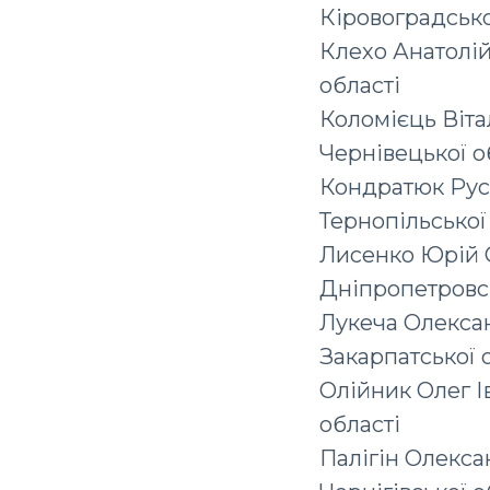
Кіровоградсько
Клехо Анатолій
області
Коломієць Віта
Чернівецької о
Кондратюк Рус
Тернопільської
Лисенко Юрій 
Дніпропетровсь
Лукеча Олекса
Закарпатської 
Олійник Олег І
області
Палігін Олекса