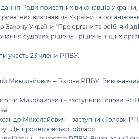
дання Ради приватних виконавців України,
риватних виконавців України та організова
о Закону України “Про органи та осіб, які з
нання судових рішень і рішень інших органів
яли участь 23 члени РПВУ.
ій Миколайович – Голова РПВУ, Виконавчий
атолій Миколайович – заступник Голови РП
єва
ксандр Миколайович – заступник Голови РП
уг Дніпропетровської області
дрійович – секретар РПВУ, Виконавчий окр