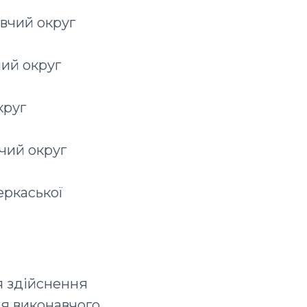
вчий округ
ий округ
круг
чий округ
еркаської
я здійснення
ця виконавчого