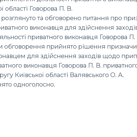
ї області Говорова П. В.
розглянуто та обговорено питання про пр
риватного виконавця для здійснення заході
льності приватного виконавця Говорова П. 
ми обговорення прийнято рішення признач
онавцем для здійснення заходів щодо при
ватного виконавця Говорова П. В. приватно
угу Київської області Валявського О. А.
ято одноголосно.