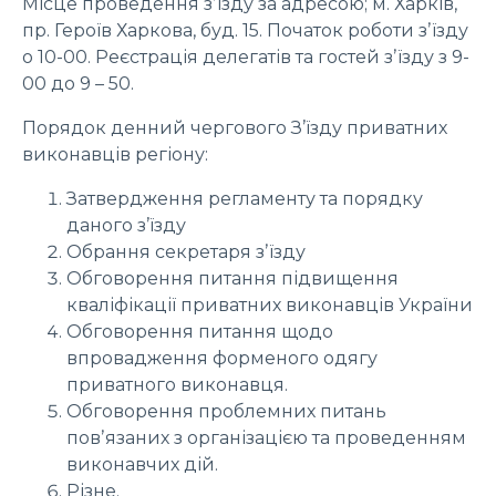
Місце проведення зʼїзду за адресою; м. Харків,
пр. Героїв Харкова, буд. 15. Початок роботи зʼїзду
о 10-00. Реєстрація делегатів та гостей зʼїзду з 9-
00 до 9 – 50.
Порядок денний чергового З’їзду приватних
виконавців регіону:
Затвердження регламенту та порядку
даного з’їзду
Обрання секретаря зʼїзду
Обговорення питання підвищення
кваліфікації приватних виконавців України
Обговорення питання щодо
впровадження форменого одягу
приватного виконавця.
Обговорення проблемних питань
повʼязаних з організацією та проведенням
виконавчих дій.
Різне.