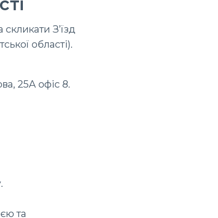
сті
 скликати З’їзд
ської області).
ва, 25А офіс 8.
.
ією та