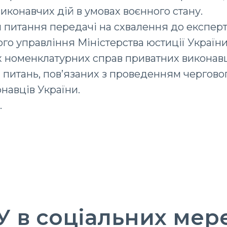
конавчих дій в умовах воєнного стану.
 питання передачі на схвалення до експертн
го управління Міністерства юстиції Україн
 номенклатурних справ приватних виконавці
 питань, пов’язаних з проведенням черговог
навців України.
.
 в соціальних мер