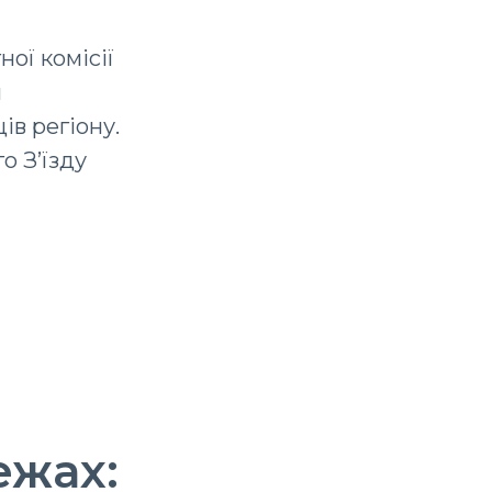
ої комісії
и
в регіону.
о З’їзду
ежах: