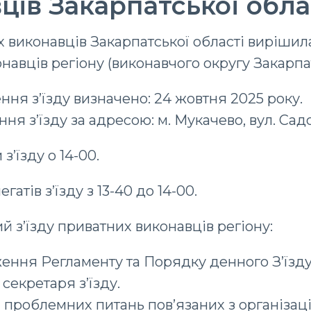
ців Закарпатської обла
 виконавців Закарпатської області вирішила
навців регіону (виконавчого округу Закарпат
ня з’їзду визначено: 24 жовтня 2025 року.
я з’їзду за адресою: м. Мукачево, вул. Садо
з’їзду о 14-00.
гатів з’їзду з 13-40 до 14-00.
 з’їзду приватних виконавців регіону:
ження Регламенту та Порядку денного З’їзду
секретаря з’їзду.
 проблемних питань пов’язаних з організац