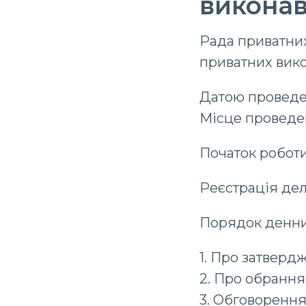
виконав
Рада приватних
приватних вико
Датою проведен
Місце проведенн
Початок роботи 
Реєстрація деле
Порядок денний
1. Про затверд
2. Про обрання 
3. Обговорення