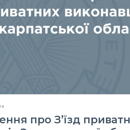
НИ
ння про З’їзд приват