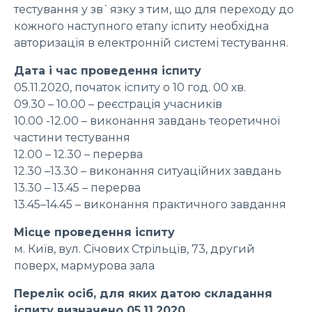
тестування у зв`язку з тим, що для переходу до
кожного наступного етапу іспиту необхідна
авторизація в електронній системі тестування.
Дата і час проведення іспиту
05.11.2020, початок іспиту о 10 год. 00 хв.
09.30 – 10.00 – реєстрація учасників
10.00 -12.00 – виконання завдань теоретичної
частини тестування
12.00 – 12.30 – перерва
12.30 –13.30 – виконання ситуаційних завдань
13.30 – 13.45 – перерва
13.45–14.45 – виконання практичного завдання
Місце проведення іспиту
м. Київ, вул. Січових Стрільців, 73, другий
поверх, мармурова зала
Перелік осіб, для яких датою складання
іспиту визначено 05.11.2020