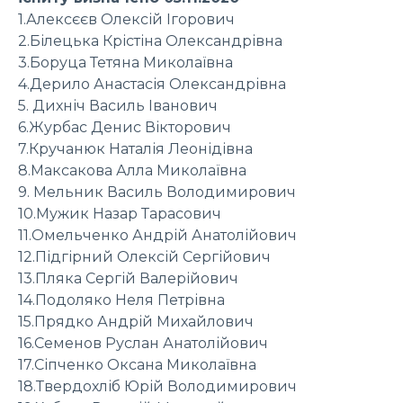
1.Алексєєв Олексій Ігорович
2.Білецька Крістіна Олександрівна
3.Боруца Тетяна Миколаївна
4.Дерило Анастасія Олександрівна
5. Дихніч Василь Іванович
6.Журбас Денис Вікторович
7.Кручанюк Наталія Леонідівна
8.Максакова Алла Миколаївна
9. Мельник Василь Володимирович
10.Мужик Назар Тарасович
11.Омельченко Андрій Анатолійович
12.Підгірний Олексій Сергійович
13.Пляка Сергій Валерійович
14.Подоляко Неля Петрівна
15.Прядко Андрій Михайлович
16.Семенов Руслан Анатолійович
17.Сіпченко Оксана Миколаївна
18.Твердохліб Юрій Володимирович