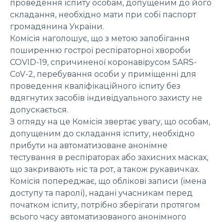
проведення іспиту особам, допущеним до його
складання, необхідно мати при собі паспорт
громадянина України.
Комісія наголошує, що з метою запобігання
поширенню гострої респіраторної хвороби
COVID-19, спричиненої коронавірусом SARS-
CoV-2, перебування особи у приміщенні для
проведення кваліфікаційного іспиту без
вдягнутих засобів індивідуального захисту не
допускається.
З огляду на це Комісія звертає увагу, що особам,
допущеним до складання іспиту, необхідно
прибути на автоматизоване анонімне
тестування в респіраторах або захисних масках,
що закривають ніс та рот, а також рукавичках.
Комісія попереджає, що облікові записи (імена
доступу та паролі), надані учасникам перед
початком іспиту, потрібно зберігати протягом
всього часу автоматизованого анонімного