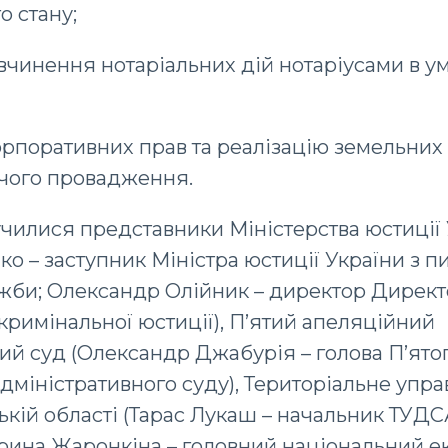
о стану;
 вчинення нотаріальних дій нотаріусами в у
 корпоративних прав та реалізацію земельних
чого провадження.
чилися представники Міністерства юстиції
ко – заступник Міністра юстиції України з п
ужби; Олександр Олійник – директор Директ
кримінальної юстиції), П’ятий апеляційний
ий суд (Олександр Джабурія – голова П’ято
дміністративного суду), Територіальне упр
ькій області (Тарас Лукаш – начальник ТУДСА
(Ірина Жаронкіна – головний національний е