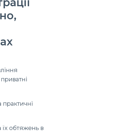
рації
но,
вах
вління
і приватні
 практичні
 їх обтяжень в