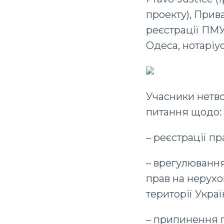
проекту), Прив
реєстрації ПМ
Одеса, нотаріу
Учасники нетво
питання щодо:
– реєстрації пр
– врегулювання
прав на нерухо
території Украї
– припинення п