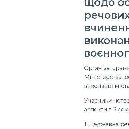
щодо ос
речових
вчиненн
виконан
воєнног
Організаторам
Міністерства юс
виконавці міст
Учасники нетв
аспекти в 3 сек
1️. Державна р