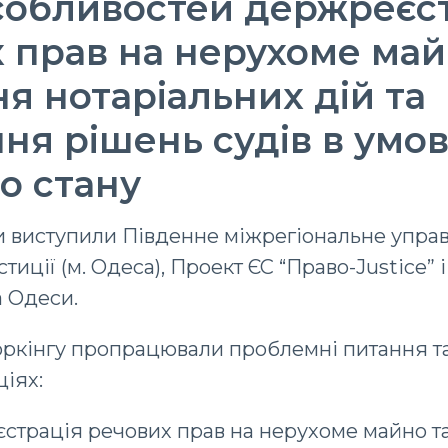
обливостей держреєст
 прав на нерухоме май
я нотаріальних дій та
ня рішень судів в умо
о стану
и виступили Південне міжрегіональне упра
тиції (м. Одеса), Проект ЄС “Право-Justice” 
а Одеси.
оркінгу пропрацювали проблемні питання та
ціях:
еєстрація речових прав на нерухоме майно та