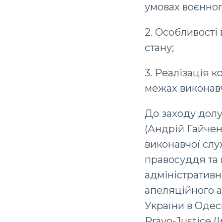
умовах воєнног
2. Особливості
стану;
3️. Реалізація
межах виконав
До заходу долу
(Андрій Гайчен
виконавчої сл
правосуддя та 
адміністративн
апеляційного а
України в Одес
Pravo-Justice 