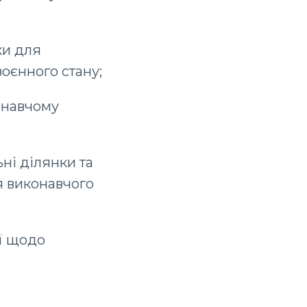
ки для
оєнного стану;
онавчому
ні ділянки та
я виконавчого
ії щодо