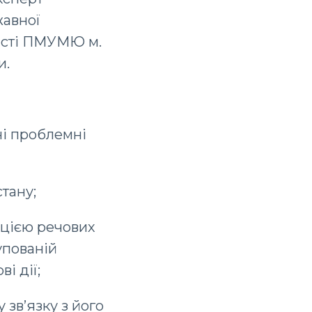
жавної
асті ПМУМЮ м.
и.
ні проблемні
стану;
ацією речових
упованій
і дії;
 зв’язку з його