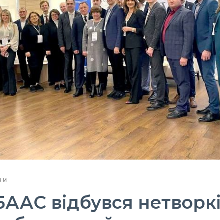
НИ
 5ААС відбувся нетворк