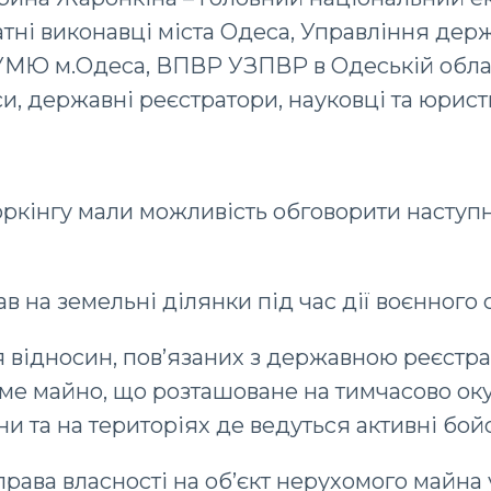
атні виконавці міста Одеса, Управління дер
УМЮ м.Одеса, ВПВР УЗПВР в Одеській обл
си, державні реєстратори, науковці та юрист
ркінгу мали можливість обговорити наступ
ав на земельні ділянки під час дії воєнного 
 відносин, пов’язаних з державною реєстр
ме майно, що розташоване на тимчасово ок
ни та на територіях де ведуться активні бойов
рава власності на об’єкт нерухомого майна у