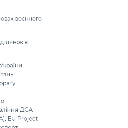
мовах воєнного
 ділянок в
 України
итань
орату
го
авління ДСА
), EU Project
ксперт