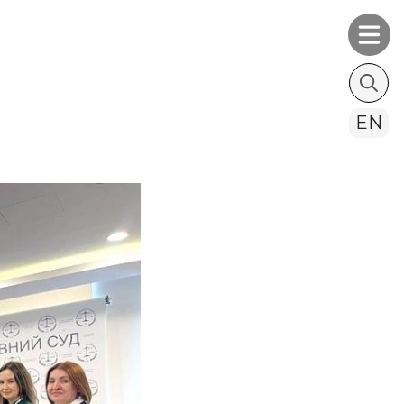
Searc
EN
for: