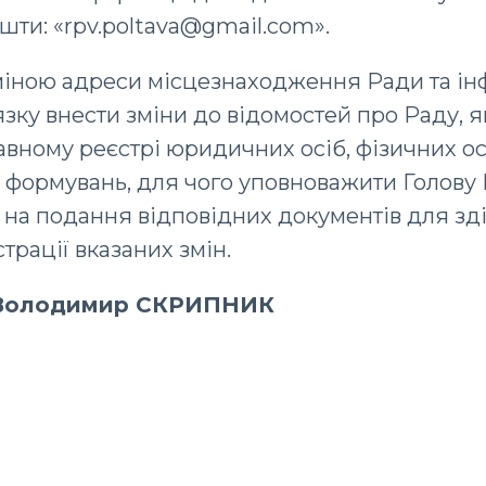
шти: «rpv.poltava@gmail.com».
з зміною адреси місцезнаходження Ради та і
зку внести зміни до відомостей про Раду, як
вному реєстрі юридичних осіб, фізичних ос
 формувань, для чого уповноважити Голову 
 на подання відповідних документів для з
трації вказаних змін.
 Володимир СКРИПНИК