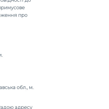
повідності до
 примусове
ложення про
и.
вська обл., м.
 Радою адресу