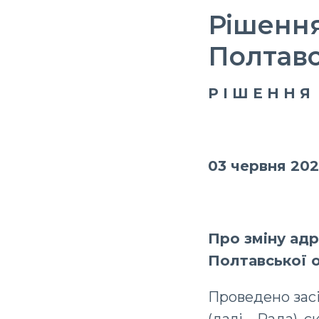
Рішення
Полтавс
Р І Ш Е Н Н Я
03 червня 202
Про зміну ад
Полтавської о
Проведено засі