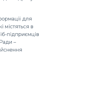
нформації для
і містяться в
іб-підприємців
Ради –
дійснення