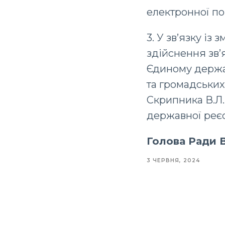
електронної по
3. У зв’язку і
здійснення зв’я
Єдиному держа
та громадських
Скрипника В.Л.
державної реєс
Голова Ради
3 ЧЕРВНЯ, 2024