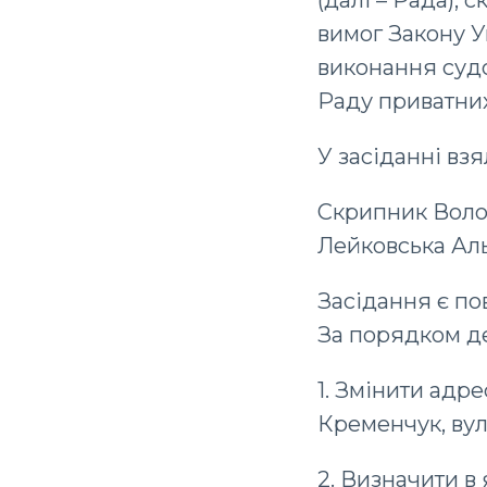
(далі – Рада), 
вимог Закону У
виконання судо
Раду приватних
У засіданні взя
Скрипник Воло
Лейковська Аль
Засідання є п
За порядком д
1. Змінити адр
Кременчук, вул.
2. Визначити в