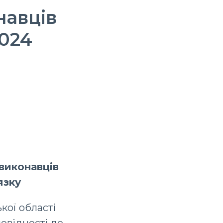
навців
2024
виконавців
язку
кої області