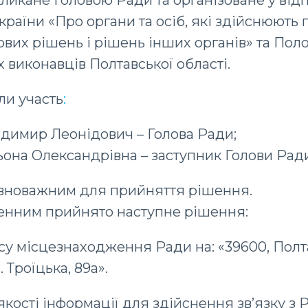
скликане Головою Ради та організоване у від
країни «Про органи та осіб, які здійснюють
вих рішень і рішень інших органів» та По
 виконавців Полтавської області.
ли участь
:
димир Леонідович – Голова Ради;
она Олександрівна – заступник Голови Рад
овноважним для прийняття рішення.
енним прийнято наступне рішення:
есу місцезнаходження Ради на: «39600, Полта
 Троїцька, 89а».
 якості інформації для здійснення зв’язку з