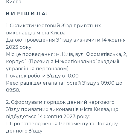
Києва
В И Р І Ш И Л А:
1. Скликати черговий З’їзд приватних
виконавців міста Києва.
Датою проведення З`їзду визначити 14 жовтня
2023 року.
Місце проведення: м. Київ, вул. Фрометівська, 2,
корпус 1 (Президія Міжрегіональної академії
управління персоналом)
Початок роботи З’їзду о 10:00.
Реєстрації делегатів та гостей З’їзду з 09:00 до
09:50.
2. Сформувати порядок денний чергового
З’їзду приватних виконавців міста Києва, що
відбудеться 14 жовтня 2023 року:
1. Про затвердження Регламенту та Порядку
денного З’їзду.