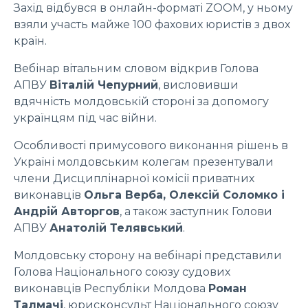
Захід відбувся в онлайн-форматі ZOOM, у ньому
взяли участь майже 100 фахових юристів з двох
країн.
Вебінар вітальним словом відкрив Голова
АПВУ
Віталій Чепурний
, висловивши
вдячність молдовській стороні за допомогу
українцям під час війни.
Особливості примусового виконання рішень в
Україні молдовським колегам презентували
члени Дисциплінарної комісії приватних
виконавців
Ольга Верба, Олексій Соломко і
Андрій Авторгов
, а також заступник Голови
АПВУ
Анатолій Телявський
.
Молдовську сторону на вебінарі представили
Голова Національного союзу судових
виконавців Республіки Молдова
Роман
Талмачі
, юрисконсульт Національного союзу