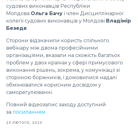
судових виконавців Республіки
Молдова
Ольга Бачу
і член Дисциплінарної
колегії судових виконавців у Молдові
Владімір
Безеде
.
Сторони відзначили користь спільного
вебінару між двома професійними
організаціями, вказали на схожість багатьох
проблем у двох країнах у сфері примусового
виконання рішень, зокрема, у комунікації зі
стороною боржників, і домовилися надалі
обмінюватися корисним досвідом у
саморегулюванні.
Повний відеозапис заходу доступний
за
посиланням
.
23 ЛЮТОГО, 2023