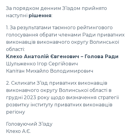
За порядком денним З’їздом прийнято
наступні
рішення
:
1. За результатами таємного рейтингового
голосування обрати членами Ради приватних
виконавців виконавчого округу Волинської
області:
Клехо Анатолій Євгенович – Голова Ради
Шульженко Ігор Сергійович
Капітан Михайло Володимирович
2. Скликати З’їзд приватних виконавців
виконавчого округу Волинської області в
грудні 2023 року щодо визначення стратегії
розвитку інституту приватних виконавців
регіону
Головуючий З’їзду
Клехо А.Є.