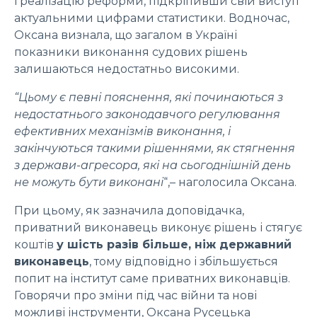
і реалізацію реформи, підкріпивши свій виступ
актуальними цифрами статистики. Водночас,
Оксана визнала, що загалом в Україні
показники виконання судових рішень
залишаються недостатньо високими.
“Цьому є певні пояснення, які починаються з
недостатнього законодавчого регулювання
ефективних механізмів виконання, і
закінчуються такими рішеннями, як стягнення
з держави-агресора, які на сьогоднішній день
не можуть бути виконані
“,– наголосила Оксана.
При цьому, як зазначила доповідачка,
приватний виконавець виконує рішень і стягує
коштів
у шість разів більше, ніж державний
виконавець
, тому відповідно і збільшується
попит на інститут саме приватних виконавців.
Говорячи про зміни під час війни та нові
можливі інструменти, Оксана Русецька