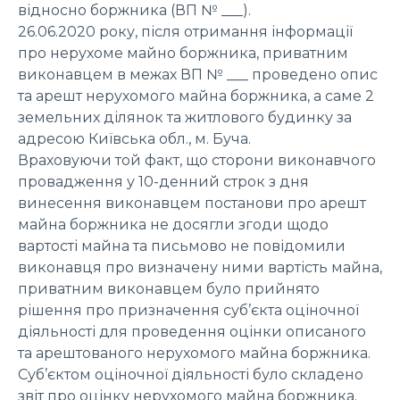
відносно боржника (ВП № ___).
26.06.2020 року, після отримання інформації
про нерухоме майно боржника, приватним
виконавцем в межах ВП № ___ проведено опис
та арешт нерухомого майна боржника, а саме 2
земельних ділянок та житлового будинку за
адресою Київська обл., м. Буча.
Враховуючи той факт, що сторони виконавчого
провадження у 10-денний строк з дня
винесення виконавцем постанови про арешт
майна боржника не досягли згоди щодо
вартості майна та письмово не повідомили
виконавця про визначену ними вартість майна,
приватним виконавцем було прийнято
рішення про призначення суб’єкта оціночної
діяльності для проведення оцінки описаного
та арештованого нерухомого майна боржника.
Суб’єктом оціночної діяльності було складено
звіт про оцінку нерухомого майна боржника.