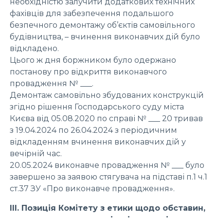
необхідністю залучити додаткових технічних
фахівців для забезпечення подальшого
безпечного демонтажу об’єктів самовільного
будівництва, – вчинення виконавчих дій було
відкладено.
Цього ж дня боржником було одержано
постанову про відкриття виконавчого
провадження № ___.
Демонтаж самовільно збудованих конструкцій
згідно рішення Господарського суду міста
Києва від 05.08.2020 по справі № ___ 20 тривав
з 19.04.2024 по 26.04.2024 з періодичним
відкладенням вчинення виконавчих дій у
вечірній час.
20.05.2024 виконавче провадження № ___ було
завершено за заявою стягувача на підставі п.1 ч.1
ст.37 ЗУ «Про виконавче провадження».
ІІІ. Позиція Комітету з етики щодо обставин,