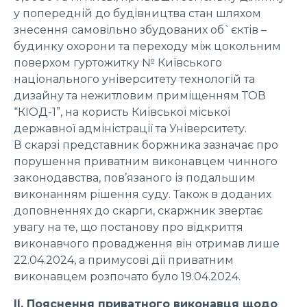
у попередній до будівництва стан шляхом
знесення самовільно збудованих об`єктів –
будинку охорони та переходу між цокольним
поверхом гуртожитку № Київського
національного університету технологій та
дизайну та нежитловим приміщенням ТОВ
“КІОД-1”, на користь Київської міської
державної адміністрації та Університету.
В скарзі представник боржника зазначає про
порушення приватним виконавцем чинного
законодавства, пов’язаного із подальшим
виконанням рішення суду. Також в доданих
доповненнях до скарги, скаржник звертає
увагу на те, що постанову про відкриття
виконавчого провадження він отримав лише
22.04.2024, а примусові дії приватним
виконавцем розпочато було 19.04.2024.
ІІ. Пояснення приватного виконавця щодо