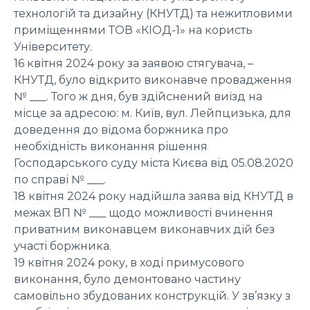
технологій та дизайну (КНУТД) та нежитловими
приміщеннями ТОВ «КІОД-1» на користь
Університету.
16 квітня 2024 року за заявою стягувача, –
КНУТД, було відкрито виконавче провадження
№ ___. Того ж дня, був здійснений виїзд на
місце за адресою: м. Київ, вул. Лейпцизька, для
доведення до відома боржника про
необхідність виконання рішення
Господарського суду міста Києва від 05.08.2020
по справі № ___.
18 квітня 2024 року надійшла заява від КНУТД в
межах ВП № ___ щодо можливості вчинення
приватним виконавцем виконавчих дій без
участі боржника.
19 квітня 2024 року, в ході примусового
виконання, було демонтовано частину
самовільно збудованих конструкцій. У зв’язку з