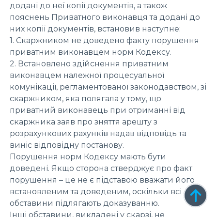
додані до неї копії документів, а також
пояснень Приватного виконавця та додані до
них копії документів, встановив наступне:
1. Скаржником не доведено факту порушення
приватним виконавцем норм Кодексу.
2. Встановлено здійснення приватним
виконавцем належної процесуальної
комунікації, регламентованої законодавством, зі
скаржником, яка полягала у тому, що
приватний виконавець при отриманні від
скаржника заяв про зняття арешту з
розрахункових рахунків надав відповідь та
виніс відповідну постанову.
Порушення норм Кодексу мають бути
доведені. Якщо сторона стверджує про факт
порушення – це не є підставою вважати його
встановленим та доведеним, оскільки всі
обставини підлягають доказуванню.
Інші обставини, викладені у скарзі, не