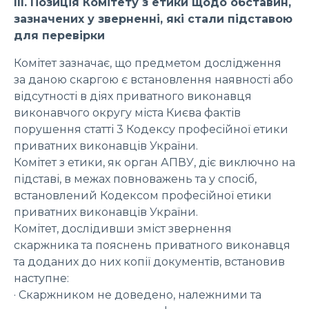
ІІІ. Позиція Комітету з етики щодо обставин,
зазначених у зверненні, які стали підставою
для перевірки
Комітет зазначає, що предметом дослідження
за даною скаргою є встановлення наявності або
відсутності в діях приватного виконавця
виконавчого округу міста Києва фактів
порушення статті 3 Кодексу професійної етики
приватних виконавців України.
Комітет з етики, як орган АПВУ, діє виключно на
підставі, в межах повноважень та у спосіб,
встановлений Кодексом професійної етики
приватних виконавців України.
Комітет, дослідивши зміст звернення
скаржника та пояснень приватного виконавця
та доданих до них копії документів, встановив
наступне:
· Скаржником не доведено, належними та