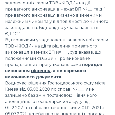
задоволенні скарги ТОВ «КІОД-1» на дії
приватного виконавця в межах ВП № __, та дії
приватного виконавця визнано вчиненими
належним чином та у відповідності до чинного
законодавства. Відповідна ухвала наявна в
ЄДРСР.
Відмовляючи у задоволенні аналогічної скарги
ТОВ «КІОД-1» на дії та рішення приватного
виконавця в межах ВП № ___, суд вказав, що
положеннями ст.63 ЗУ «Про виконавче
провадження», врегульовано саме
порядок
виконання
рішення
, а не окремого
виконавчого документа.
Водночас, рішення Господарського суду міста
Києва від 05.08.2020 по справі № ___, яке
залишено без змін постановою Північного
апеляційного господарського суду від
01.12.2021 та набрало законної сили 01.12.2021 з
05.07.2021 перебувало на виконанні в органах