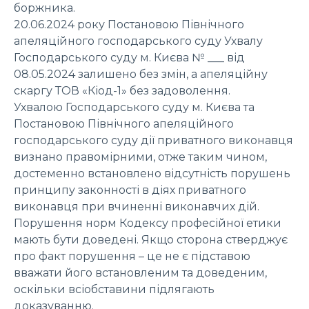
боржника.
20.06.2024 року Постановою Північного
апеляційного господарського суду Ухвалу
Господарського суду м. Києва № ___ від
08.05.2024 залишено без змін, а апеляційну
скаргу ТОВ «Кіод-1» без задоволення.
Ухвалою Господарського суду м. Києва та
Постановою Північного апеляційного
господарського суду дії приватного виконавця
визнано правомірними, отже таким чином,
достеменно встановлено відсутність порушень
принципу законності в діях приватного
виконавця при вчиненні виконавчих дій.
Порушення норм Кодексу професійної етики
мають бути доведені. Якщо сторона стверджує
про факт порушення – це не є підставою
вважати його встановленим та доведеним,
оскільки всіобставини підлягають
доказуванню.