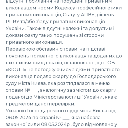
відсутні посилання на порушені приватним
виконавцем норми Кодексу професійної етики
приватних виконавців, Статуту АПВУ, рішень
РПВУ та/або з’їзду приватних виконавців
України. Також відсутні належні та допустимі
докази факту таких порушень зі сторони
приватного виконавця.
Перевіркою обставин справи, на підставі
пояснень приватного виконавця та доданих до
них письмових доказів, встановлено, що ТОВ
«КІОД-1» не погоджуючись з діями приватного
виконавця подало скаргу до Господарського
суду міста Києва, яка розглядалася в межах
справи № ___, аналогічну за змістом до скарги
поданої до Міністерства юстиції України, яка є
предметом даної перевірки.
Ухвалою Господарського суду міста Києва від
08.05.2024 по справі № ___, яка набрала
законної сили 08.05.2024р., було відмовлено у