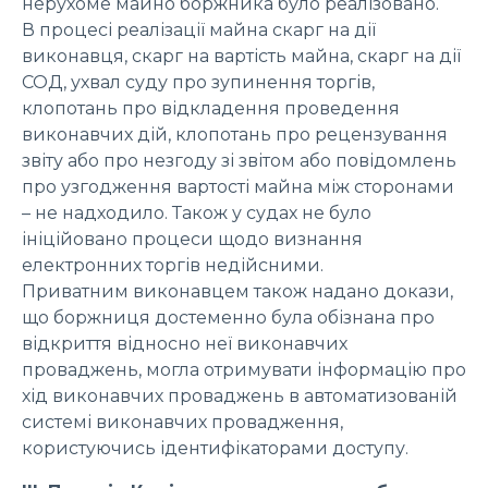
нерухоме майно боржника було реалізовано.
В процесі реалізації майна скарг на дії
виконавця, скарг на вартість майна, скарг на дії
СОД, ухвал суду про зупинення торгів,
клопотань про відкладення проведення
виконавчих дій, клопотань про рецензування
звіту або про незгоду зі звітом або повідомлень
про узгодження вартості майна між сторонами
– не надходило. Також у судах не було
ініційовано процеси щодо визнання
електронних торгів недійсними.
Приватним виконавцем також надано докази,
що боржниця достеменно була обізнана про
відкриття відносно неї виконавчих
проваджень, могла отримувати інформацію про
хід виконавчих проваджень в автоматизованій
системі виконавчих провадження,
користуючись ідентифікаторами доступу.