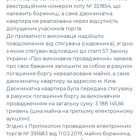
реєстраційним номером лоту № 351854, що
належить боржниці, а саме двокімнатна
квартира не реалізована через відсутність
допущених учасників торгів.
До приватного виконавця надійшло
повідомлення від стягувача (скаржника), згідно
з яким стягувач відповідно до статті 57 Закону
України «Про виконавче провадження» заявив
про своє бажання залишити за собою в рахунок
погашення боргу нереалізоване майно, а саме:
двокімнатну квартиру за адресою м. Київ.
Двокімнатна квартира була передана стягувачу
в рахунок погашення боргу за виконавчим
провадженням на загальну суму: 3 188 145,66
гривень (ціна майна на третьому електронному
аукціоні).
Згідно з Протоколом проведення електронних
торгів № 391683 від 11.03.2019, майно боржника,