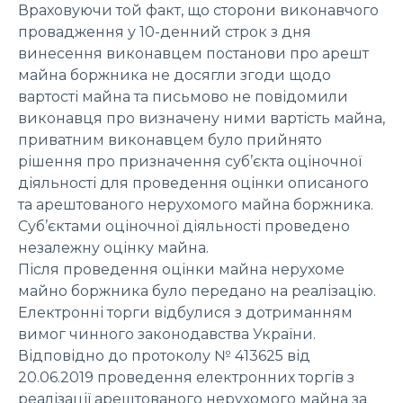
Враховуючи той факт, що сторони виконавчого
провадження у 10-денний строк з дня
винесення виконавцем постанови про арешт
майна боржника не досягли згоди щодо
вартості майна та письмово не повідомили
виконавця про визначену ними вартість майна,
приватним виконавцем було прийнято
рішення про призначення суб’єкта оціночної
діяльності для проведення оцінки описаного
та арештованого нерухомого майна боржника.
Суб’єктами оціночної діяльності проведено
незалежну оцінку майна.
Після проведення оцінки майна нерухоме
майно боржника було передано на реалізацію.
Електронні торги відбулися з дотриманням
вимог чинного законодавства України.
Відповідно до протоколу № 413625 від
20.06.2019 проведення електронних торгів з
реалізації арештованого нерухомого майна за