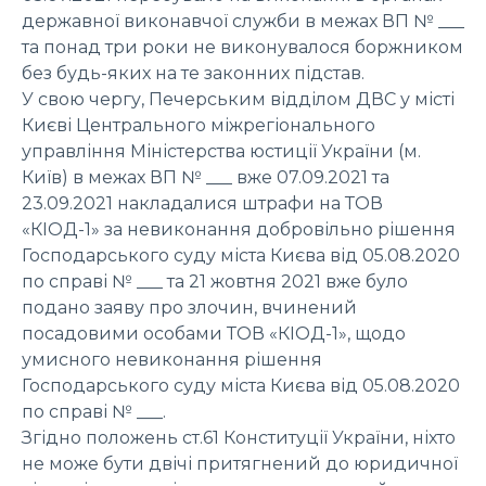
державної виконавчої служби в межах ВП № ___
та понад три роки не виконувалося боржником
без будь-яких на те законних підстав.
У свою чергу, Печерським відділом ДВС у місті
Києві Центрального міжрегіонального
управління Міністерства юстиції України (м.
Київ) в межах ВП № ___ вже 07.09.2021 та
23.09.2021 накладалися штрафи на ТОВ
«КІОД-1» за невиконання добровільно рішення
Господарського суду міста Києва від 05.08.2020
по справі № ___ та 21 жовтня 2021 вже було
подано заяву про злочин, вчинений
посадовими особами ТОВ «КІОД-1», щодо
умисного невиконання рішення
Господарського суду міста Києва від 05.08.2020
по справі № ___.
Згідно положень ст.61 Конституції України, ніхто
не може бути двічі притягнений до юридичної