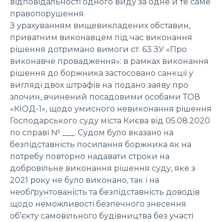
відповідальності одного виду за одне й те саме
правопорушення.
З урахуванням вищевикладених обставин,
приватним виконавцем під час виконання
рішення дотримано вимоги ст. 63 ЗУ «Про
виконавче провадження»: в рамках виконання
рішення до боржника застосовано санкції у
вигляді двох штрафів на
подано заяву про
злочин, вчинений посадовими особами ТОВ
«КІОД-1», щодо умисного невиконання рішення
Господарського суду міста Києва від 05.08.2020
по справі № ___. Судом було вказано на
безпідставність посилання боржника як на
потребу повторно надавати строки на
добровільне виконання рішення суду, яке з
2021 року не було виконано, так і на
необґрунтованість та безпідставність доводів
щодо неможливості безпечного знесення
об’єкту самовільного будівництва без участі