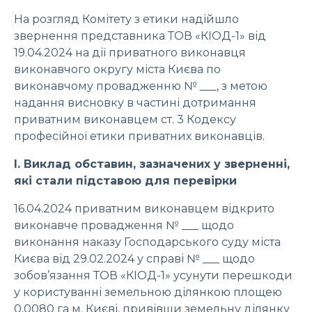
На розгляд Комітету з етики надійшло
звернення представника ТОВ «КІОД-1» від
19.04.2024 на дії приватного виконавця
виконавчого округу міста Києва по
виконавчому провадженню № ___, з метою
надання висновку в частині дотримання
приватним виконавцем ст. 3 Кодексу
професійної етики приватних виконавців.
І. Виклад обставин, зазначених у зверненні,
які стали підставою для перевірки
16.04.2024 приватним виконавцем відкрито
виконавче провадження № ___ щодо
виконання наказу Господарського суду міста
Києва від 29.02.2024 у справі № ___ щодо
зобов’язання ТОВ «КІОД-1» усунути перешкоди
у користуванні земельною ділянкою площею
0,0080 га м. Києві, привівши земельну ділянку