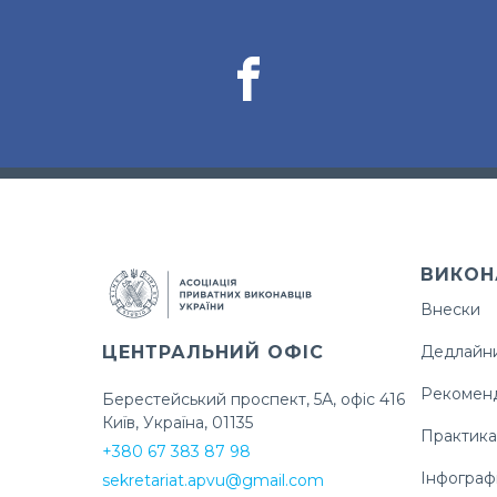
ВИКОН
Внески
ЦЕНТРАЛЬНИЙ ОФІС
Дедлайн
Рекоменд
Берестейський проспект, 5А, офіс 416
Київ, Україна, 01135
Практика
+380 67 383 87 98
Інфограф
sekretariat.apvu@gmail.com