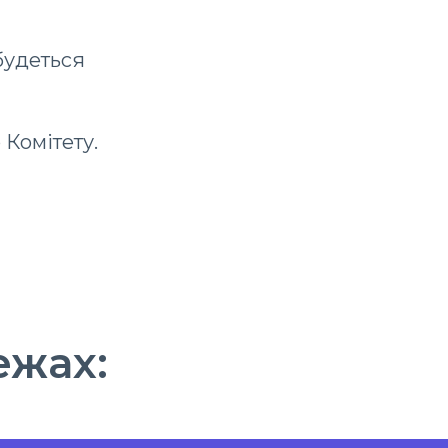
дбудеться
Комітету.
ежах: