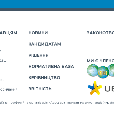
АВЦЯМ
НОВИНИ
ЗАКОНОТВ
КАНДИДАТАМ
и
РІШЕННЯ
ації
МИ Є ЧЛЕН
НОРМАТИВНА БАЗА
КЕРІВНИЦТВО
іка
ЗВІТНІСТЬ
посилання
йна професійна організація «Асоціація приватних виконавців Украї