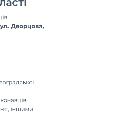
ласті
ців
ул. Дворцова,
овоградської
иконавців
ння, іншими