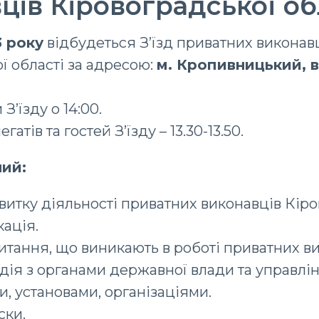
ців Кіровоградської об
3 року
відбудеться З’їзд приватних виконав
ї області за адресою:
м. Кропивницький, в
З’їзду о 14:00.
атів та гостей З’їзду – 13.30-13.50.
ий:
озвитку діяльності приватних виконавців Кір
кація.
итання, що виникають в роботі приватних в
одія з органами державної влади та управлі
, установами, організаціями.
ски.