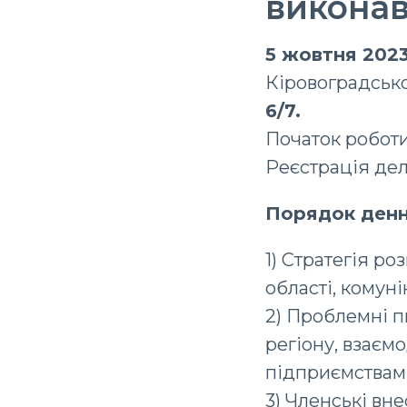
виконав
5 жовтня 202
Кіровоградсько
6/7.
Початок роботи 
Реєстрація делег
Порядок денн
1) Стратегія р
області, комуні
2) Проблемні п
регіону, взаєм
підприємствами
3) Членські вне