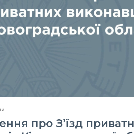
НИ
ння про З’їзд приват