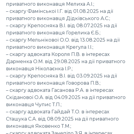
приватного виконавця Мелиха А.І.;
– скаргу Фамінської І.Г. від 01.08.2025 на дії
приватного виконавця Дідківського А.С.;
– скаргу Крепосняка В.І. від 08.07.2025 на дії
приватного виконавця Горелика Є.Б.;
– скаргу Мельнікової О.О. від 13.08.2025 на дії
приватного виконавця Крегула І.І.;
– скаргу адвоката Короля П.В. в інтересах
Дарменка О.М. від 29.08.2025 на дії приватного
виконавця Ніколаєнка І.Р.;
– скаргу Крепосняка В.І. від 03.09.2025 на дії
приватного виконавця Говорова П.В.;
– скаргу адвоката Гасанова Р.А. в інтересах
Скіданової О.А. від 04.09.2025 на дії приватного
виконавця Чупис Т.П.;
– скаргу адвоката Гайдай Т.О. в інтересах
Сташука С.А. від 08.09.2025 на дії приватного
виконавця Яковенко Т.М.;
– скаргу адвоката Зачепіло З.Я. в інтересах