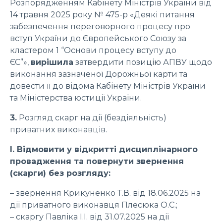
Розпорядженням Кабінету Міністрів України від
14 травня 2025 року № 475-р «Деякі питання
забезпечення переговорного процесу про
вступ України до Європейського Союзу за
кластером 1 “Основи процесу вступу до
ЄС”»,
вирішила
затвердити позицію АПВУ щодо
виконання зазначеної Дорожньої карти та
довести її до відома Кабінету Міністрів України
та Міністерства юстиції України.
3.
Розгляд скарг на дії (бездіяльність)
приватних виконавців.
І. Відмовити у відкритті дисциплінарного
провадження та повернути звернення
(скарги) без розгляду:
– звернення Крикуненко Т.В. від 18.06.2025 на
дії приватного виконавця Плесюка О.С.;
– скаргу Павліка І.І. від 31.07.2025 на дії