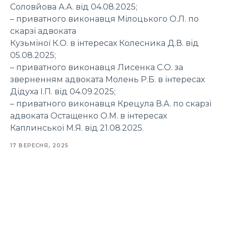
Соловйова А.А. від 04.08.2025;
– приватного виконавця Мілоцького О.Л. по
скарзі адвоката
Кузьміної К.О. в інтересах Колесника Д.В. від
05.08.2025;
– приватного виконавця Лисенка С.О. за
зверненням адвоката Молень Р.Б. в інтересах
Дідуха І.П. від 04.09.2025;
– приватного виконавця Крецула В.А. по скарзі
адвоката Остащенко О.М. в інтересах
Каплинської М.Я. від 21.08.2025.
17 ВЕРЕСНЯ, 2025