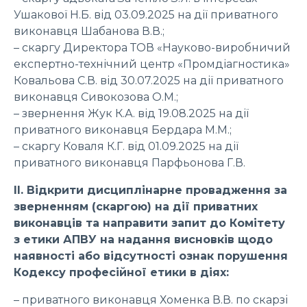
Ушакової Н.Б. від 03.09.2025 на дії приватного
виконавця Шабанова В.В.;
– скаргу Директора ТОВ «Науково-виробничий
експертно-технічний центр «Промдіагностика»
Ковальова С.В. від 30.07.2025 на дії приватного
виконавця Сивокозова О.М.;
– звернення Жук К.А. від 19.08.2025 на дії
приватного виконавця Бердара М.М.;
– скаргу Коваля К.Г. від 01.09.2025 на дії
приватного виконавця Парфьонова Г.В.
ІІ. Відкрити дисциплінарне провадження за
зверненням (скаргою) на дії приватних
виконавців та направити запит до Комітету
з етики АПВУ на надання висновків щодо
наявності або відсутності ознак порушення
Кодексу професійної етики в діях:
– приватного виконавця Хоменка В.В. по скарзі