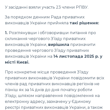
У засіданні взяли участь 23 члени РПВУ.
За порядком денним Рада приватних
виконавців України прийняла
такі рішення:
1.
Розглянувши і обговоривши питання про
скликання чергового З’їзду приватних
виконавців України,
вирішила
призначити
проведення чергового З’їзду приватних
виконавців України на
14
листопада 2025 р.
у
місті Києві.
Про конкретне місце проведення З’їзду
приватних виконавців України повідомити всіх
членів рад приватних виконавців регіонів не
пізніш як за 14 днів до дня початку роботи
З’їзду, шляхом направлення повідомлення на
електронну адресу, зазначену у Єдиному
реєстрі приватних виконавців України, а також