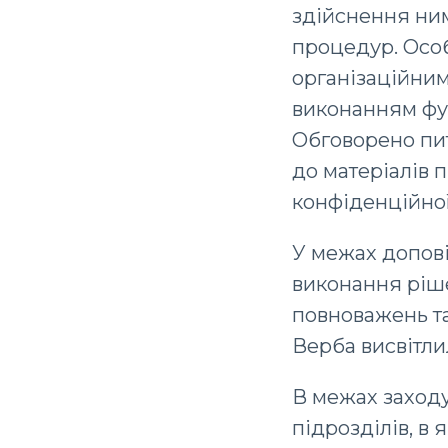
здійснення ни
процедур. Осо
організаційним
виконанням фу
Обговорено пит
до матеріалів 
конфіденційної
У межах допові
виконання ріше
повноважень та
Верба висвітлил
В межах заходу
підрозділів, в