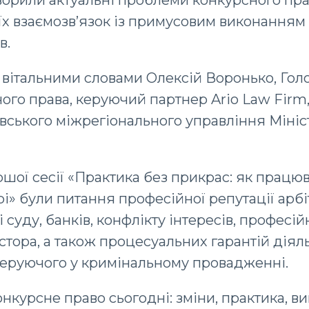
 їх взаємозв’язок із примусовим виконанням
в.
 вітальними словами Олексій Воронько, Гол
ого права, керуючий партнер Ario Law Firm, 
вського міжрегіонального управління Мініс
ої сесії «Практика без прикрас: як працюв
рі» були питання професійної репутації арб
 суду, банків, конфлікту інтересів, професій
стора, а також процесуальних гарантій діял
керуючого у кримінальному провадженні.
онкурсне право сьогодні: зміни, практика, в