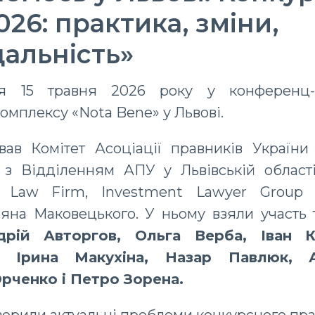
026: практика, зміни,
дальність»
ся 15 травня 2026 року у конференц-з
омплексу «Nota Bene» у Львові.
ував Комітет Асоціації правників України
 з Відділенням АПУ у Львівській област
rio Law Firm, Investment Lawyer Group 
яна Маковецького. У ньому взяли участь 
дрій Авторгов, Ольга Верба, Іван К
, Ірина Макухіна, Назар Павлюк, 
ченко і Петро Зорена.
ворили актуальні проблеми конкурсного пр