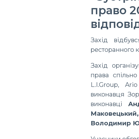
право 2
відпові
Захід відбув
ресторанного к
Захід організ
права спільно
L.I.Group, A
виконавця Зор
виконавці
Ан
Маковецький
Володимир Юр
Учасники обго