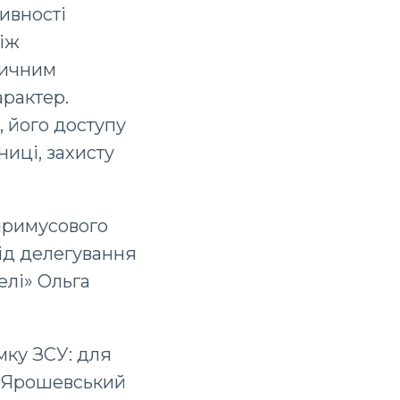
ивності
іж
тичним
рактер.
, його доступу
иці, захисту
 примусового
від делегування
елі» Ольга
мку ЗСУ: для
о Ярошевський