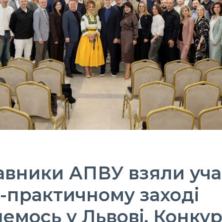
вники АПВУ взяли уча
-практичному заході
немось у Львові. Конку