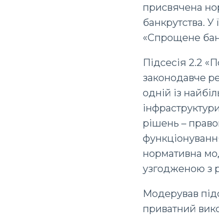
присвячена но
банкрутства. У 
«Спрощене банк
Підсесія 2.2 «
законодавче ре
одній із найбі
інфраструктури
рішень – право
функціонування
нормативна мод
узгодженою з 
Модерував підс
приватний вико