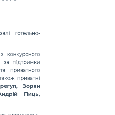
алі готельно-
 з конкурсного
і за підтримки
та приватного
також приватні
регул, Зорян
Андрій Пиць,
ава, процедури