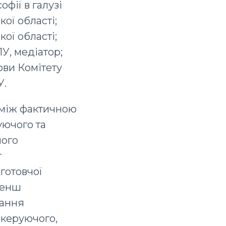
фії в галузі
ої області;
ої області;
У, медіатор;
ови Комітету
У.
 між фактичною
уючого та
його
г
дготовчої
менш
вання
 керуючого,