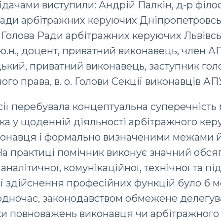
дачами виступили: Андрій Палкін, д-р філосо
Ради арбітражних керуючих Дніпропетровськ
 Голова Ради арбітражних керуючих Львівськ
ю.н., доцент, приватний виконавець, член АП
кий, приватний виконавець, заступник гол
го права, в. о. Голови Секції виконавців АП
сії перебувала концептуальна суперечність
а у щоденній діяльності арбітражного кер
конавця і формально визначеними межами 
а практиці помічник виконує значний обся
 аналітичної, комунікаційної, технічної та пі
ої здійснення професійних функцій було б 
одночас, законодавством обмежене делегу
ки повноважень виконавця чи арбітражного