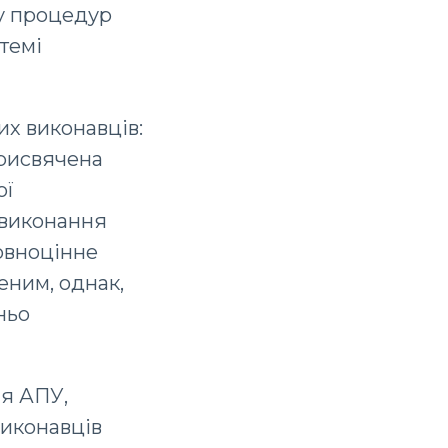
у процедур
 темі
их виконавців:
присвячена
ої
 виконання
повноцінне
еним, однак,
ньо
ня АПУ,
виконавців