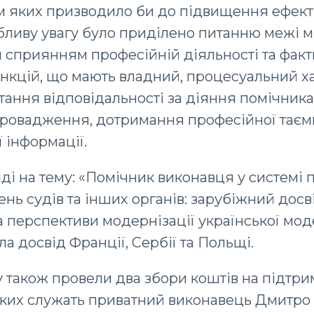
м яких призводило би до підвищення ефект
бливу увагу було приділено питанню межі м
 сприянням професійній діяльності та фак
нкцій, що мають владний, процесуальний ха
ання відповідальності за діяння помічника
провадження, дотримання професійної таємн
 інформації.
ді на тему: «Помічник виконавця у системі
нь судів та інших органів: зарубіжний дос
 перспективи модернізації української мод
а досвід Франції, Сербії та Польщі.
 також провели два збори коштів на підтри
 яких служать приватний виконавець Дмитр