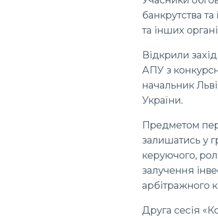
банкрутства та
та інших органі
Відкрили захід
АПУ з конкурсн
начальник Льві
України.
Предметом перш
залишатись у г
керуючого, ролі
залучення інве
арбітражного 
Друга сесія «К