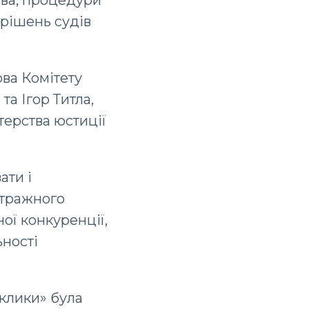
 рішень судів
ова Комітету
та Ігор Титла,
терства юстиції
ати і
ітражного
ної конкуренції,
ьності
иклики» була