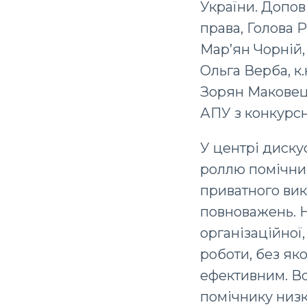
України. Допові
права, Голова 
Мар’ян Чорній,
Ольга Верба, к.
Зорян Маковець
АПУ з конкурсно
У центрі диску
роллю помічник
приватного ви
повноважень. Н
організаційної,
роботи, без як
ефективним. В
помічнику низ