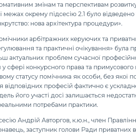
рмативним змінам та перспективам розвитк
її межах окрему підсесію 2.1 було відведено
рутство: нова архітектура процедури».
Помічники арбітражних керуючих та приватн
гулювання та практичні очікування» була 
льш актуальних проблем сучасної професійн
 у сфері конкурсного права та примусового
вому статусу помічника як особи, без якої 
 відповідних професій фактично є ускладн
ель його участі досі залишається недостат
реальними потребами практики.
есію Андрій Авторгов, к.ю.н., член Правлін
навець, заступник голови Ради приватних 