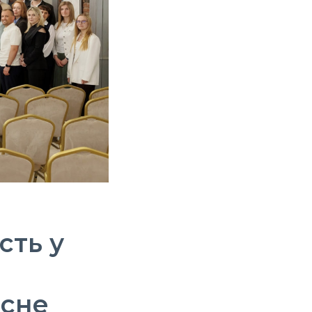
сть у
рсне