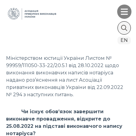
Search
EN
for:
Міністерством юстиції України Листом №
99959/111050-33-22/20.5.1 від 28.10.2022 щодо
виконання виконавчих написів нотаріуса
надано роз’яснення на лист Асоціації
приватних виконавців України від 22.09.2022
№ 294 з наступних питань.
Чи існує обов’язок завершити
виконавче провадження, відкрите до
25.08.2022 на підставі виконавчого напису
нотаріуса?