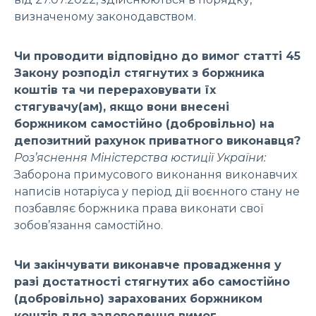
визначеному законодавством.
Чи проводити відповідно до вимог статті 45
Закону розподіл стягнутих з боржника
коштів та чи перераховувати їх
стягувачу(ам), якщо вони внесені
боржником самостійно (добровільно) на
депозитний рахунок приватного виконавця?
Роз’яснення Міністерства юстиції України:
Заборона примусового виконання виконавчих
написів нотаріуса у період дії воєнного стану не
позбавляє боржника права виконати свої
зобов’язання самостійно.
Чи закінчувати виконавче провадження у
разі достатності стягнутих або самостійно
(добровільно) зарахованих боржником
коштів для задоволення вимог