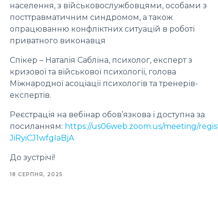
населення, з військовослужбовцями, особами з
посттравматичним синдромом, а також
опрацюванню конфліктних ситуацій в роботі
приватного виконавця
Спікер – Наталія Сабліна, психолог, експерт з
кризової та військової психології, голова
Міжнародної асоціації психологів та тренерів-
експертів.
Реєстрація на вебінар обов’язкова і доступна за
посиланням:
https://us06web.zoom.us/meeting/regis
JiRyiCJ1wfgIaBjA
До зустрічі!
18 СЕРПНЯ, 2025