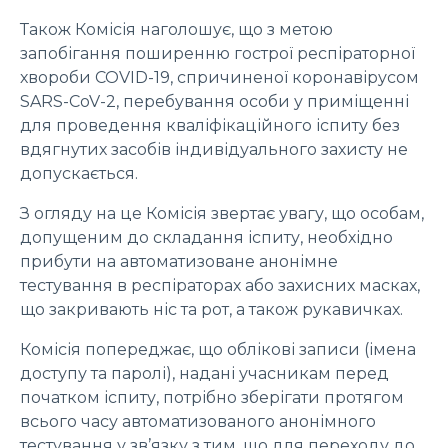
Також Комісія наголошує, що з метою
запобігання поширенню гострої респіраторної
хвороби COVID-19, спричиненої коронавірусом
SARS-CoV-2, перебування особи у приміщенні
для проведення кваліфікаційного іспиту без
вдягнутих засобів індивідуального захисту не
допускається.
З огляду на це Комісія звертає увагу, що особам,
допущеним до складання іспиту, необхідно
прибути на автоматизоване анонімне
тестування в респіраторах або захисних масках,
що закривають ніс та рот, а також рукавичках.
Комісія попереджає, що облікові записи (імена
доступу та паролі), надані учасникам перед
початком іспиту, потрібно зберігати протягом
всього часу автоматизованого анонімного
тестування у зв’язку з тим, що для переходу до