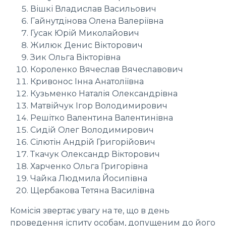
Вішкі Владислав Васильович
Гайнутдінова Олена Валеріївна
Гусак Юрій Миколайович
Жилюк Денис Вікторович
Зик Ольга Вікторівна
Короленко Вячеслав Вячеславович
Кривонос Інна Анатоліївна
Кузьменко Наталія Олександрівна
Матвійчук Ігор Володимирович
Решітко Валентина Валентинівна
Сидій Олег Володимирович
Сілютін Андрій Григорійович
Ткачук Олександр Вікторович
Харченко Ольга Григорівна
Чайка Людмила Йосипівна
Щербакова Тетяна Василівна
Комісія звертає увагу на те, що в день
проведення іспиту особам, допущеним до його