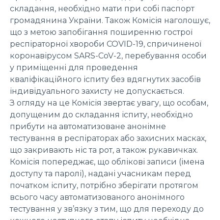
складання, необхідно мати при собі паспорт
громадянина України. Також Комісія наголошує,
що з метою запобігання поширенню гострої
респіраторної хвороби COVID-19, спричиненої
коронавірусом SARS-CoV-2, перебування особи
у приміщенні для проведення
кваліфікаційного іспиту без вдягнутих засобів
індивідуального захисту не допускається.
З огляду на це Комісія звертає увагу, що особам,
допущеним до складання іспиту, необхідно
прибути на автоматизоване анонімне
тестування в респіраторах або захисних масках,
що закривають ніс та рот, а також рукавичках.
Комісія попереджає, що облікові записи (імена
доступу та паролі), надані учасникам перед
початком іспиту, потрібно зберігати протягом
всього часу автоматизованого анонімного
тестування у зв’язку з тим, що для переходу до