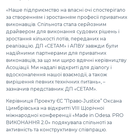
«Наше підприємство на власні очі спостерігало
за створенням і зростанням професії приватних
виконавців. Спільнота стала серйозним
драйвером для виконання судових рішень і
зростання кількості лотів, переданих на
реалізацію. ДП «СЕТАМ» і АПВУ завжди були
надійними партнерами для приватних
виконавців, за що ми щиро вдячні керівництву
Асоціації. Ми надалі відкриті для діалогу і
вдосконалення нашої взаємодії, а також
вирішення певних технічних питань», –
зазначив представник ДП «СЕТАМ».
Керівниця Проекту ЄС “Право-Justice” Оксана
Цимбрівська на відкритті VIII Щорічної
міжнародної конференції «Made in Odesa. PRO
ВИКОНАННЯ 2.0» подякувала спільноті за
активність та конструктивну співпрацю.