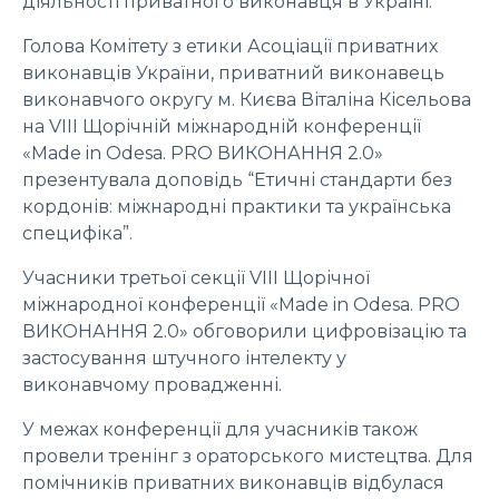
діяльності приватного виконавця в Україні.
Голова Комітету з етики Асоціації приватних
виконавців України, приватний виконавець
виконавчого округу м. Києва Віталіна Кісельова
на VIII Щорічній міжнародній конференції
«Made in Odesa. PRO ВИКОНАННЯ 2.0»
презентувала доповідь “Етичні стандарти без
кордонів: міжнародні практики та українська
специфіка”.
Учасники третьої секції VIII Щорічної
міжнародної конференції «Made in Odesa. PRO
ВИКОНАННЯ 2.0» обговорили цифровізацію та
застосування штучного інтелекту у
виконавчому провадженні.
У межах конференції для учасників також
провели тренінг з ораторського мистецтва. Для
помічників приватних виконавців відбулася