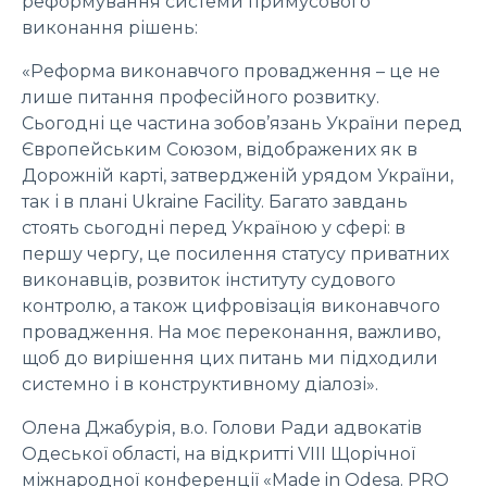
реформування системи примусового
виконання рішень:
«Реформа виконавчого провадження – це не
лише питання професійного розвитку.
Сьогодні це частина зобов’язань України перед
Європейським Союзом, відображених як в
Дорожній карті, затвердженій урядом України,
так і в плані Ukraine Facility. Багато завдань
стоять сьогодні перед Україною у сфері: в
першу чергу, це посилення статусу приватних
виконавців, розвиток інституту судового
контролю, а також цифровізація виконавчого
провадження. На моє переконання, важливо,
щоб до вирішення цих питань ми підходили
системно і в конструктивному діалозі».
Олена Джабурія, в.о. Голови Ради адвокатів
Одеської області, на відкритті VIII Щорічної
міжнародної конференції «Made in Odesa. PRO