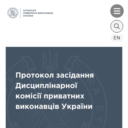
Search
EN
for: