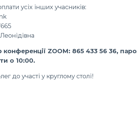
оплати усіх інших учасників:
nk
7665
 Леонідівна
 конференції ZOOM: 865 433 56 36, парол
и о 10:00.
ег до участі у круглому столі!