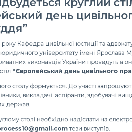
дбудеться круглий сті
йський день цивільно
уддя”
 року Кафедра цивільної юстиції та адвокат
юридичного університету імені Ярослава М
риватних виконавців України проведуть в о
стіл
“Європейський день цивільного пра
ого столу формується. До участі запрошуют
вники, викладачі, аспіранти, здобувачі вищо
их держав.
руглому столі необхідно надіслати на елект
process10@gmail.com
тези виступів.