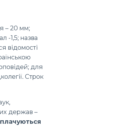
я – 20 мм;
 -1,5; назва
ся відомості
країнською
оповідей; для
колегії. Строк
аук,
них держав –
оплачуються