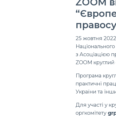
ZOOM ві
“Європе
правос
25 жовтня 2022
Національного 
з Асоціацією п
ZOOM круглий 
Програма кругл
практичні праці
України та інш
Для участі у к
оргкомітету
gr