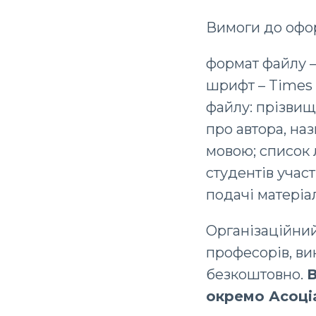
Вимоги до офо
формат файлу – 
шрифт – Times 
файлу: прізвище
про автора, наз
мовою; список 
студентів учас
подачі матеріа
Організаційний
професорів, ви
безкоштовно.
В
окремо Асоці