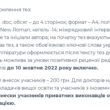
рмлення тез:
.doc; обсяг – до 4 сторінок; формат – А4; пол
New Roman; кегель -14; міжрядковий інтервал
 та ініціали автора; на початку тез вказують
ва тез, а також обов’язково ключові слова у
літератури оформлюється після тексту тез д
ть можлива за умови позитивної рецензії ред
лів
до 10 жовтня 2022 року включно.
 внесок учасників – 200 грн. Для докторів н
кладачів вищої освіти та учасників з інозем
нески учасників приватних виконавців 
ацією.