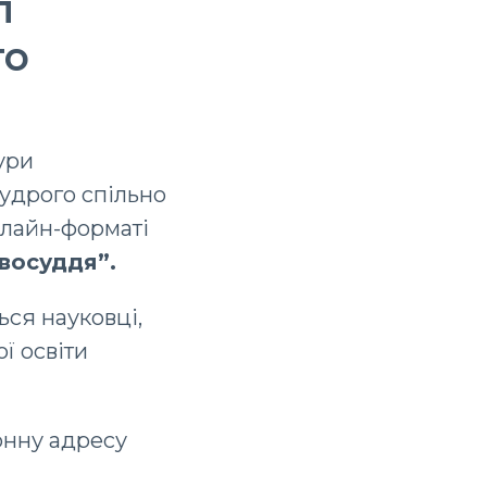
л
го
ури
удрого спільно
нлайн-форматі
восуддя”.
ься науковці,
ї освіти
ронну адресу