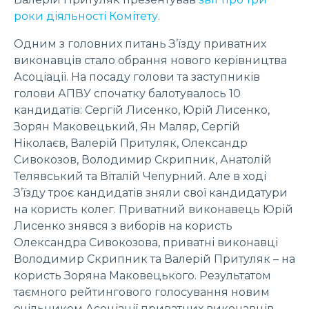
роки діяльності Комітету
.
Одним з головних питань З’їзду приватних
виконавців стало обрання нового керівництва
Асоціації. На посаду голови та заступників
голови АПВУ спочатку балотувалось 10
кандидатів: Сергій Лисенко, Юрій Лисенко,
Зорян Маковецький, Ян Маляр, Сергій
Ніколаєв, Валерій Притуляк, Олександр
Сивокозов, Володимир Скрипник, Анатолій
Телявський та Віталій Чепурний. Але в ході
З’їзду троє кандидатів зняли свої кандидатури
на користь колег. Приватний виконавець Юрій
Лисенко знявся з виборів на користь
Олександра Сивокозова, приватні виконавці
Володимир Скрипник та Валерій Притуляк – на
користь Зоряна Маковецького. Результатом
таємного рейтингового голосування новим
очільником Асоціації приватних виконавців