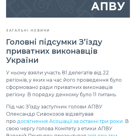
ЗАГАЛЬНІ НОВИНИ
Головні підсумки З’їзду
приватних виконавців
України
У ньому взяли участь 81 делегатів від 22
регіонів, у яких на час його проведення було
сформовано ради приватних виконавців
регіону. В порядку денному було 11 питань.
Під час З’їзду заступник голови АПВУ
Олександр Сивокозов відзвітував
про
досягнення Асоціації за останні три роки.
В
свою чергу голова Комітету з етики АПВУ
Валерій Притуляк презентував
звіт про три