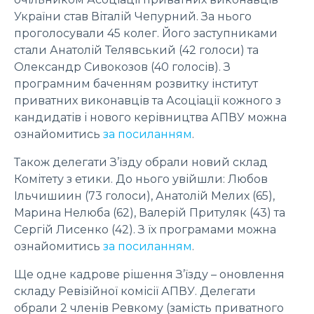
України став Віталій Чепурний. За нього
проголосували 45 колег. Його заступниками
стали Анатолій Телявський (42 голоси) та
Олександр Сивокозов (40 голосів). З
програмним баченням розвитку інститут
приватних виконавців та Асоціації кожного з
кандидатів і нового керівництва АПВУ можна
ознайомитись
за посиланням
.
Також делегати З’їзду обрали новий склад
Комітету з етики. До нього увійшли: Любов
Ільчишиин (73 голоси), Анатолій Мелих (65),
Марина Нелюба (62), Валерій Притуляк (43) та
Сергій Лисенко (42). З їх програмами можна
ознайомитись
за посиланням
.
Ще одне кадрове рішення З’їзду – оновлення
складу Ревізійної комісії АПВУ. Делегати
обрали 2 членів Ревкому (замість приватного